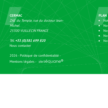
CERMAC
PLAN 
ZAE du Temple, rue du docteur Jean-
Not
Michel
No
25300
VUILLECIN
FRANCE
No
No
Tél.
+33 (0)381 699 820
Nos
Nous contacter
2026
Politique de confidentialité
séquane
Mentions légales
site