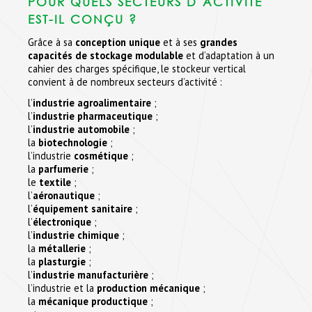
POUR QUELS SECTEURS D’ACTIVITÉ
EST-IL CONÇU ?
Grâce à sa
conception unique
et à ses
grandes
capacités de stockage modulable
et d’adaptation à un
cahier des charges spécifique, le stockeur vertical
convient à de nombreux secteurs d’activité :
l’
industrie agroalimentaire
;
l’
industrie pharmaceutique
;
l’
industrie automobile
;
la
biotechnologie
;
l’industrie
cosmétique
;
la
parfumerie
;
le
textile
;
l’
aéronautique
;
l’
équipement sanitaire
;
l’
électronique
;
l’
industrie chimique
;
la
métallerie
;
la
plasturgie
;
l’
industrie manufacturière
;
l’industrie et la
production mécanique
;
la
mécanique productique
;