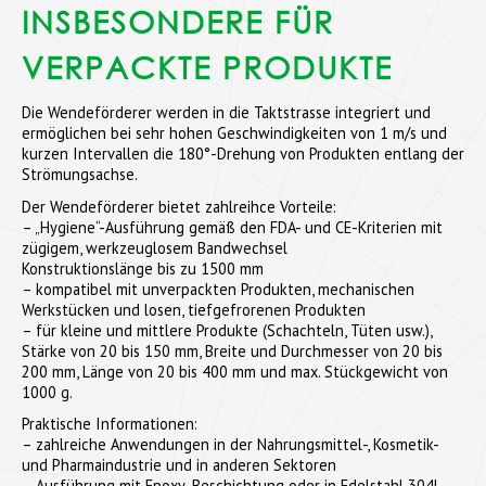
INSBESONDERE FÜR
VERPACKTE PRODUKTE
Die Wendeförderer werden in die Taktstrasse integriert und
ermöglichen bei sehr hohen Geschwindigkeiten von 1 m/s und
kurzen Intervallen die 180°-Drehung von Produkten entlang der
Strömungsachse.
Der Wendeförderer bietet zahlreihce Vorteile:
– „Hygiene“-Ausführung gemäß den FDA- und CE-Kriterien mit
zügigem, werkzeuglosem Bandwechsel
Konstruktionslänge bis zu 1500 mm
– kompatibel mit unverpackten Produkten, mechanischen
Werkstücken und losen, tiefgefrorenen Produkten
– für kleine und mittlere Produkte (Schachteln, Tüten usw.),
Stärke von 20 bis 150 mm, Breite und Durchmesser von 20 bis
200 mm, Länge von 20 bis 400 mm und max. Stückgewicht von
1000 g.
Praktische Informationen:
– zahlreiche Anwendungen in der Nahrungsmittel-, Kosmetik-
und Pharmaindustrie und in anderen Sektoren
– Ausführung mit Epoxy-Beschichtung oder in Edelstahl 304L,